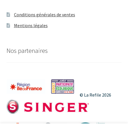
t
é
i
v
Conditions générales de ventes
o
è
Mentions légales
n
n
d
e
Nos partenaires
e
m
v
e
u
n
e
© La Refile 2026
s
t
É
v