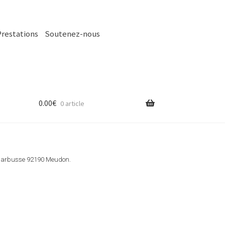
Prestations
Soutenez-nous
0.00
€
0 article
ri Barbusse 92190 Meudon.