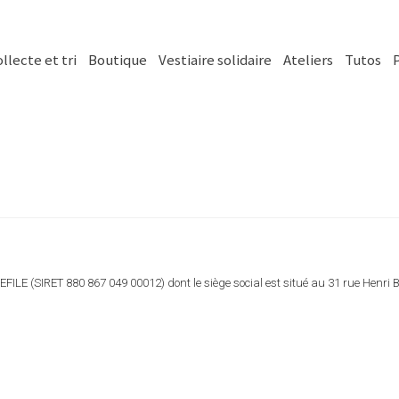
llecte et tri
Boutique
Vestiaire solidaire
Ateliers
Tutos
LA REFILE (SIRET 880 867 049 00012) dont le siège social est situé au 31 rue Hen