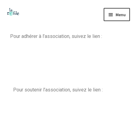
Menu
Accueil
Pour adhérer à l’association, suivez le lien :
La refile
Collecte et tri
Boutique
Pour soutenir l’association, suivez le lien :
Vestiaire solidaire
Ateliers
Tutos