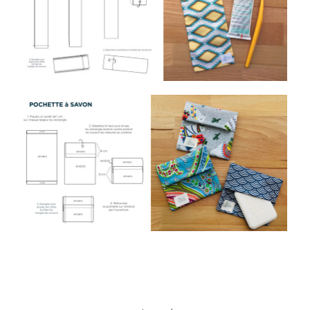
Tuto Sac à tarte
Tuto trousse
Summer poche
Tuto kit voyage
Tuto sac à dos enfant
Tuto sac plage
Tuto KIT vélo
Tuto pochette à lunettes
Tuto housse de coussin