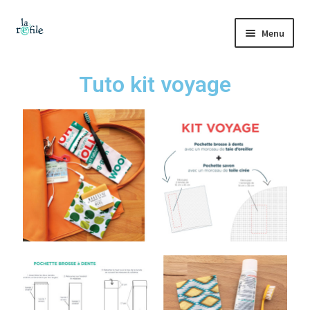
Menu
Accueil
Tuto kit voyage
La refile
Collecte et tri
Boutique
Vestiaire solidaire
Ateliers
Tutos