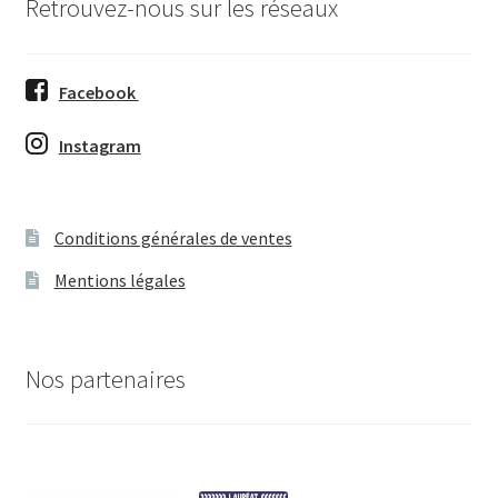
Retrouvez-nous sur les réseaux
Tuto KIT démaquillage
Facebook
Récup’ pull
Instagram
Calendrier de l’avent
Tuto récup’ jean
Conditions générales de ventes
Mentions légales
Masques tissu
Prestations
Nos partenaires
Soutenez-nous
Contactez-nous