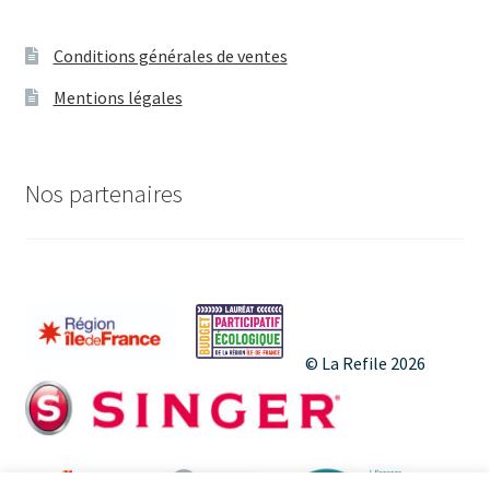
t
é
i
v
Conditions générales de ventes
o
è
Mentions légales
n
n
d
e
Nos partenaires
e
m
v
e
u
n
e
© La Refile 2026
s
t
É
v