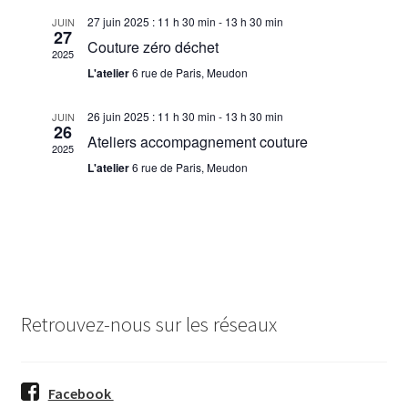
a
menu
c
Prestations
n
27 juin 2025 : 11 h 30 min
-
13 h 30 min
JUIN
enfant
t
27
n
Couture zéro déchet
h
2025
e
Soutenez-nous
i
L'atelier
6 rue de Paris, Meudon
e
z
o
u
Contactez-nous
e
26 juin 2025 : 11 h 30 min
-
13 h 30 min
JUIN
26
n
Ateliers accompagnement couture
n
2025
t
e
L'atelier
6 rue de Paris, Meudon
d
d
n
a
a
e
t
e
v
v
.
i
u
Retrouvez-nous sur les réseaux
g
e
a
s
t
Facebook