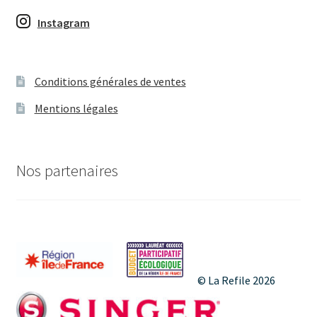
é
i
Instagram
v
o
è
n
Conditions générales de ventes
n
d
Mentions légales
e
e
m
v
Nos partenaires
e
u
n
e
s
t
É
© La Refile 2026
v