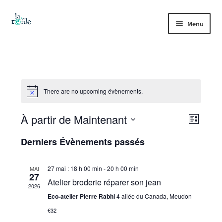
Aller
Aller
Menu
à
au
la
contenu
Accueil
navigation
Ouvrir
La refile
le
There are no upcoming évènements.
menu
Collecte et tri
enfant
R
À partir de Maintenant
N
L
Ouvrir
R
Boutique
S
i
e
e
le
a
Derniers Évènements passés
s
c
é
menu
Vestiaire solidaire
t
h
c
l
v
enfant
e
e
27 mai : 18 h 00 min
-
20 h 00 min
MAI
e
h
r
27
Ouvrir
Ateliers
i
Atelier broderie réparer son jean
c
c
2026
le
e
h
t
Eco-atelier Pierre Rabhi
4 allée du Canada, Meudon
g
menu
Ouvrir
e
Tutos
i
r
€32
enfant
le
o