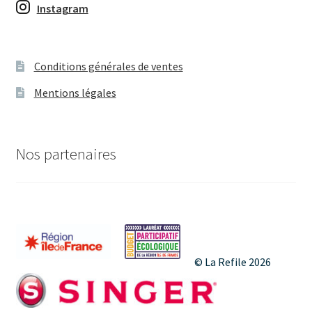
t
e
é
Instagram
i
m
v
o
e
è
Conditions générales de ventes
n
n
n
Mentions légales
d
t
e
e
s
m
Nos partenaires
v
e
u
n
e
s
t
É
© La Refile 2026
v