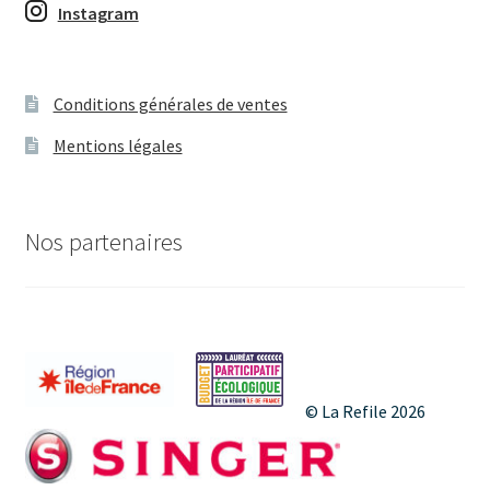
t
e
é
Instagram
i
m
v
o
e
è
Conditions générales de ventes
n
n
n
Mentions légales
d
t
e
e
s
m
Nos partenaires
v
e
u
n
e
s
t
É
© La Refile 2026
v