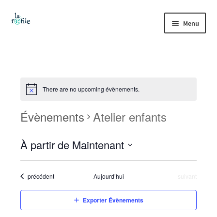
Aller
Aller
Menu
à
au
la
contenu
Accueil
navigation
Ouvrir
La refile
le
There are no upcoming évènements.
menu
Collecte et tri
enfant
Évènements
Atelier enfants
Ouvrir
Boutique
le
À partir de Maintenant
menu
Vestiaire solidaire
enfant
S
é
Ouvrir
Ateliers
Évènements
Évènements
précédent
Aujourd’hui
suivant
l
le
e
menu
Ouvrir
Tutos
Exporter Évènements
c
enfant
le