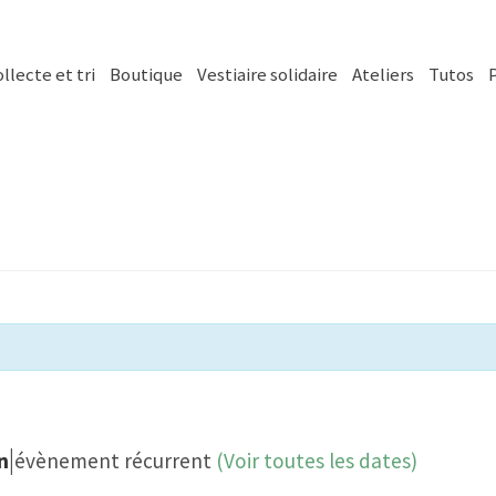
llecte et tri
Boutique
Vestiaire solidaire
Ateliers
Tutos
|
n
évènement récurrent
(Voir toutes les dates)