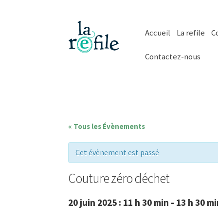
Aller
Aller
Accueil
La refile
Co
à
au
la
contenu
Contactez-nous
navigation
« Tous les Évènements
Cet évènement est passé
Couture zéro déchet
20 juin 2025 : 11 h 30 min
-
13 h 30 mi