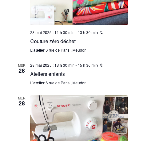
o
è
n
n
d
e
23 mai 2025 : 11 h 30 min
-
13 h 30 min
e
Couture zéro déchet
m
v
L'atelier
6 rue de Paris , Meudon
e
u
28 mai 2025 : 13 h 30 min
-
15 h 30 min
MER
28
n
e
Ateliers enfants
s
t
L'atelier
6 rue de Paris , Meudon
É
MER
28
v
è
n