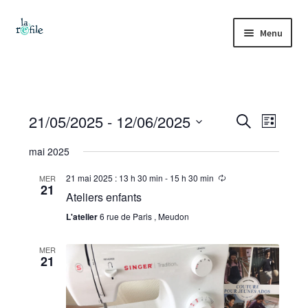
Aller
Aller
Menu
à
au
la
contenu
Accueil
navigation
Ouvrir
La refile
le
R
21/05/2025
 - 
12/06/2025
N
L
menu
R
Collecte et tri
S
i
e
e
a
enfant
mai 2025
s
é
c
t
c
Ouvrir
l
Boutique
h
v
21 mai 2025 : 13 h 30 min
-
15 h 30 min
MER
e
21
le
e
e
h
Ateliers enfants
r
i
menu
c
Vestiaire solidaire
L'atelier
6 rue de Paris , Meudon
c
e
enfant
t
h
g
i
Ouvrir
e
r
Ateliers
MER
21
o
a
le
c
n
menu
Ouvrir
Tutos
t
n
enfant
le
h