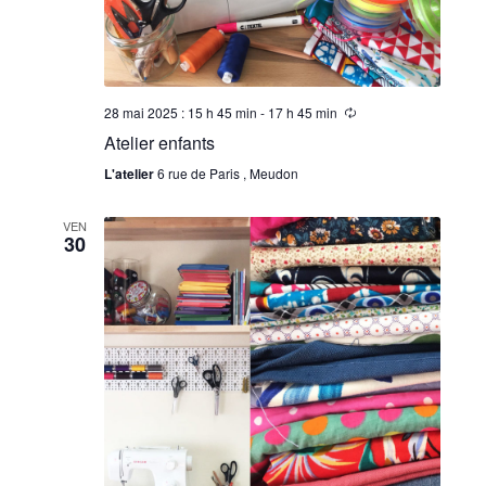
e
m
e
28 mai 2025 : 15 h 45 min
-
17 h 45 min
n
Atelier enfants
t
L'atelier
6 rue de Paris , Meudon
s
VEN
30